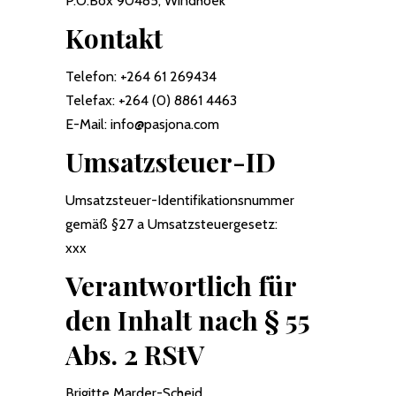
P.O.Box 90485, Windhoek
Kontakt
Telefon: +264 61 269434
Telefax: +264 (0) 8861 4463
E-Mail:
info@pasjona.com
Umsatzsteuer-ID
Umsatzsteuer-Identifikationsnummer
gemäß §27 a Umsatzsteuergesetz:
xxx
Verantwortlich für
den Inhalt nach § 55
Abs. 2 RStV
Brigitte Marder-Scheid