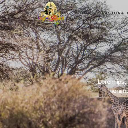
HOME
PASJONA 
Lorem ipsum
nonimp