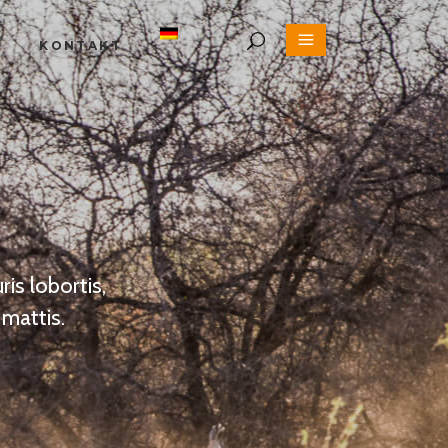
E
KONTAKT
is lobortis,
mattis.