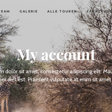
TEAM
GALERIE
ALLE TOUREN
FAHRZEUG
My account
 dolor sit amet, consectetur adipiscing elit. Maur
er diet est. Praesent vulputate at enim sit amet 