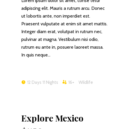
Lorem ipsum dolor sit amet, conse tetur
adipiscing elit. Mauris a rutrum arcu. Donec
ut lobortis ante, non imperdiet est.
Praesent vulputate at enim sit amet mattis.
Integer diam erat, volutpat in rutrum nec,
pulvinar at magna. Vestibulum nisi odio,
rutrum eu ante in, posuere laoreet massa.
In quis neque…
12 Days 11 Nights
16+
Wildlife
Explore Mexico