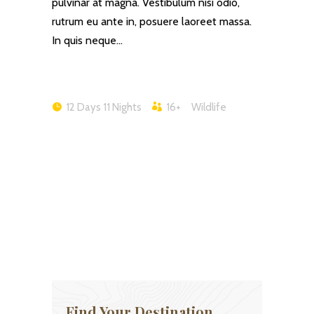
pulvinar at magna. Vestibulum nisi odio,
rutrum eu ante in, posuere laoreet massa.
In quis neque…
12 Days 11 Nights
16+
Wildlife
Find Your Destination