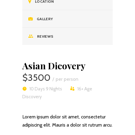
LOCATION
GALLERY
REVIEWS
Asian Dicovery
$3500
per person
10 Days 9 Nights
16+
Age
Discovery
Lorem ipsum dolor sit amet, consectetur
adipiscing elit. Mauris a dolor sit rutrum arcu.