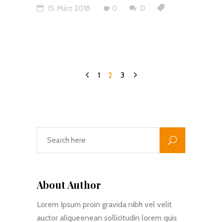
15. März 2018
0
0
1
2
3
About Author
Lorem Ipsum proin gravida nibh vel velit
auctor aliqueenean sollicitudin lorem quis